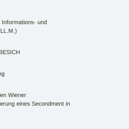
 Informations- und
LL.M.)
IBESICH
ng
ten Wiener
ierung eines Secondment in