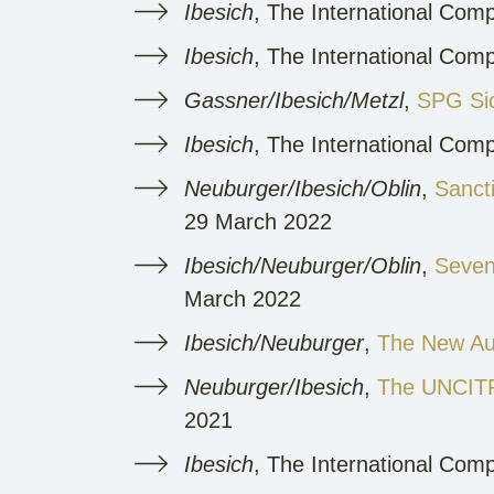
Ibesich
, The International Com
Ibesich
, The International Com
Gassner/Ibesich/Metzl
,
SPG Sic
Ibesich
, The International Com
Neuburger/Ibesich/Oblin
,
Sanct
29 March 2022
Ibesich/Neuburger/Oblin
,
Seven
March 2022
Ibesich/Neuburger
,
The New Au
Neuburger/Ibesich
,
The UNCITRA
2021
Ibesich
, The International Com