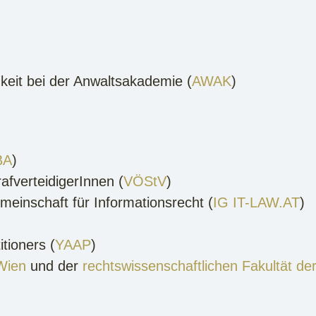
gkeit bei der Anwaltsakademie (
AWAK
)
BA
)
afverteidigerInnen (
VÖStV
)
meinschaft für Informationsrecht (
IG IT-LAW.AT
)
itioners (
YAAP
)
Wien
und der
rechtswissenschaftlichen Fakultät der