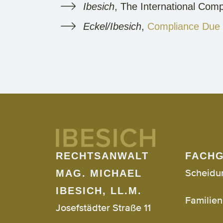
Ibesich
, The International Com
Eckel/Ibesich
,
Compliance Due 
RECHTSANWALT
FACHG
Scheidu
MAG. MICHAEL
IBESICH, LL.M.
Familien
Josefstädter Straße 11