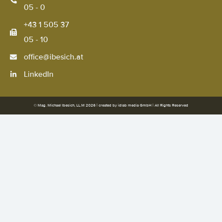
05 - 0
+43 1 505 37
05 - 10
office@ibesich.at
LinkedIn
© Mag. Michael Ibesich, LL.M 2026 | created by
idlab media GmbH
| All Rights Reserved