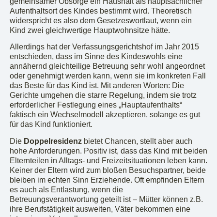
gemeinsamer Obsorge ein Haushalt als hauptsächlicher
Aufenthaltsort des Kindes bestimmt wird. Theoretisch
widerspricht es also dem Gesetzeswortlaut, wenn ein
Kind zwei gleichwertige Hauptwohnsitze hätte.
Allerdings hat der Verfassungsgerichtshof im Jahr 2015
entschieden, dass im Sinne des Kindeswohls eine
annähernd gleichteilige Betreuung sehr wohl angeordnet
oder genehmigt werden kann, wenn sie im konkreten Fall
das Beste für das Kind ist. Mit anderen Worten: Die
Gerichte umgehen die starre Regelung, indem sie trotz
erforderlicher Festlegung eines „Hauptaufenthalts“
faktisch ein Wechselmodell akzeptieren, solange es gut
für das Kind funktioniert.
Die
Doppelresidenz
bietet Chancen, stellt aber auch
hohe Anforderungen. Positiv ist, dass das Kind mit beiden
Elternteilen in Alltags- und Freizeitsituationen leben kann.
Keiner der Eltern wird zum bloßen Besuchspartner, beide
bleiben im echten Sinn Erziehende. Oft empfinden Eltern
es auch als Entlastung, wenn die
Betreuungsverantwortung geteilt ist – Mütter können z.B.
ihre Berufstätigkeit ausweiten, Väter bekommen eine