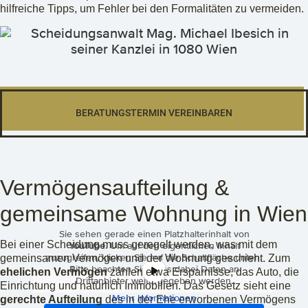
hilfreiche Tipps, um Fehler bei den Formalitäten zu vermeiden.
BERATUNGSTERMIN VEREINBAREN
Vermögensaufteilung &
gemeinsame Wohnung in Wien
Sie sehen gerade einen Platzhalterinhalt von
Bei einer Scheidung muss geregelt werden, was mit dem
YouTube
. Um auf den eigentlichen Inhalt
zuzugreifen, klicken Sie auf die Schaltfläche unten.
gemeinsamen Vermögen und der Wohnung geschieht. Zum
Bitte beachten Sie, dass dabei Daten an
ehelichen Vermögen
zählen etwa Ersparnisse, das Auto, die
Drittanbieter weitergegeben werden.
Einrichtung und natürlich Immobilien. Das Gesetz sieht eine
Mehr Informationen
gerechte Aufteilung
des in der Ehe erworbenen Vermögens