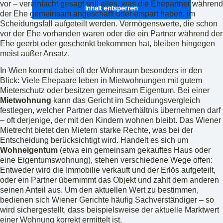
vor – vereinfacht gesagt soll alles, was die Ehepartner während
Inhalt entsperren
der Ehe gemeinsam angeschafft oder erspart haben, im
Scheidungsfall aufgeteilt werden. Vermögenswerte, die schon
vor der Ehe vorhanden waren oder die ein Partner während der
Ehe geerbt oder geschenkt bekommen hat, bleiben hingegen
meist außer Ansatz.
In Wien kommt dabei oft der Wohnraum besonders in den
Blick: Viele Ehepaare leben in Mietwohnungen mit gutem
Mieterschutz oder besitzen gemeinsam Eigentum. Bei einer
Mietwohnung
kann das Gericht im Scheidungsvergleich
festlegen, welcher Partner das Mietverhältnis übernehmen darf
– oft derjenige, der mit den Kindern wohnen bleibt. Das Wiener
Mietrecht bietet den Mietern starke Rechte, was bei der
Entscheidung berücksichtigt wird. Handelt es sich um
Wohneigentum
(etwa ein gemeinsam gekauftes Haus oder
eine Eigentumswohnung), stehen verschiedene Wege offen:
Entweder wird die Immobilie verkauft und der Erlös aufgeteilt,
oder ein Partner übernimmt das Objekt und zahlt dem anderen
seinen Anteil aus. Um den aktuellen Wert zu bestimmen,
bedienen sich Wiener Gerichte häufig Sachverständiger – so
wird sichergestellt, dass beispielsweise der aktuelle Marktwert
einer Wohnung korrekt ermittelt ist.