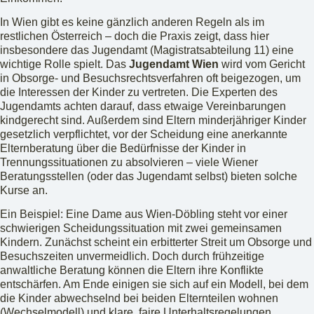
In Wien gibt es keine gänzlich anderen Regeln als im
restlichen Österreich – doch die Praxis zeigt, dass hier
insbesondere das Jugendamt (Magistratsabteilung 11) eine
wichtige Rolle spielt. Das
Jugendamt Wien
wird vom Gericht
in Obsorge- und Besuchsrechtsverfahren oft beigezogen, um
die Interessen der Kinder zu vertreten. Die Experten des
Jugendamts achten darauf, dass etwaige Vereinbarungen
kindgerecht sind. Außerdem sind Eltern minderjähriger Kinder
gesetzlich verpflichtet, vor der Scheidung eine anerkannte
Elternberatung über die Bedürfnisse der Kinder in
Trennungssituationen zu absolvieren – viele Wiener
Beratungsstellen (oder das Jugendamt selbst) bieten solche
Kurse an.
Ein Beispiel: Eine Dame aus Wien-Döbling steht vor einer
schwierigen Scheidungssituation mit zwei gemeinsamen
Kindern. Zunächst scheint ein erbitterter Streit um Obsorge und
Besuchszeiten unvermeidlich. Doch durch frühzeitige
anwaltliche Beratung können die Eltern ihre Konflikte
entschärfen. Am Ende einigen sie sich auf ein Modell, bei dem
die Kinder abwechselnd bei beiden Elternteilen wohnen
(Wechselmodell) und klare, faire Unterhaltsregelungen