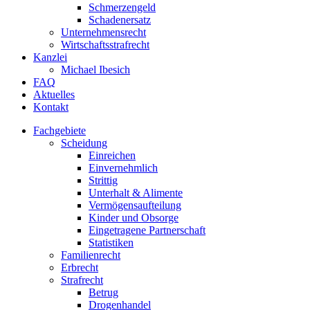
Schmerzengeld
Schadenersatz
Unternehmensrecht
Wirtschaftsstrafrecht
Kanzlei
Michael Ibesich
FAQ
Aktuelles
Kontakt
Fachgebiete
Scheidung
Einreichen
Einvernehmlich
Strittig
Unterhalt & Alimente
Vermögensaufteilung
Kinder und Obsorge
Eingetragene Partnerschaft
Statistiken
Familienrecht
Erbrecht
Strafrecht
Betrug
Drogenhandel