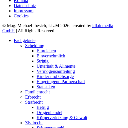
Kontakt
Datenschutz
Impressum
Cookies
© Mag. Michael Ibesich, LL.M 2026 | created by
idlab media
GmbH
| All Rights Reserved
Fachgebiete
Scheidung
Einreichen
Einvernehmlich
Strittig
Unterhalt & Alimente
Vermögensaufteilung
Kinder und Obsorge
Eingetragene Partnerschaft
Statistiken
Familienrecht
Erbrecht
Strafrecht
Betrug
Drogenhandel
Körperverletzung & Gewalt
Zivilrecht
Schmerzengeld