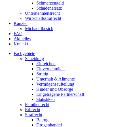
Schmerzengeld
Schadenersatz
Unternehmensrecht
Wirtschaftsstrafrecht
Kanzlei
Michael Ibesich
FAQ
Aktuelles
Kontakt
Fachgebiete
Scheidung
Einreichen
Einvernehmlich
Strittig
Unterhalt & Alimente
Vermögensaufteilung
Kinder und Obsorge
Eingetragene Partnerschaft
Statistiken
Familienrecht
Erbrecht
Strafrecht
Betrug
Drogenhandel