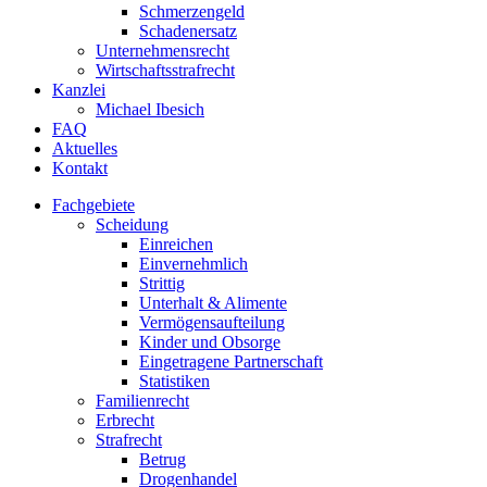
Schmerzengeld
Schadenersatz
Unternehmensrecht
Wirtschaftsstrafrecht
Kanzlei
Michael Ibesich
FAQ
Aktuelles
Kontakt
Fachgebiete
Scheidung
Einreichen
Einvernehmlich
Strittig
Unterhalt & Alimente
Vermögensaufteilung
Kinder und Obsorge
Eingetragene Partnerschaft
Statistiken
Familienrecht
Erbrecht
Strafrecht
Betrug
Drogenhandel