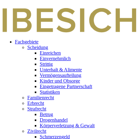
Zum
Inhalt
springen
Fachgebiete
Scheidung
Einreichen
Einvernehmlich
Strittig
Unterhalt & Alimente
Vermögensaufteilung
Kinder und Obsorge
Eingetragene Partnerschaft
Statistiken
Familienrecht
Erbrecht
Strafrecht
Betrug
Drogenhandel
Körperverletzung & Gewalt
Zivilrecht
Schmerzengeld