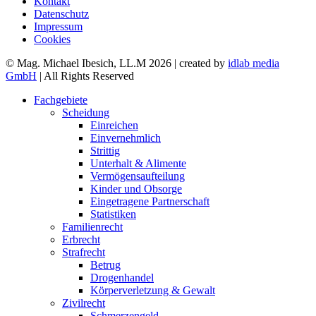
Kontakt
Datenschutz
Impressum
Cookies
© Mag. Michael Ibesich, LL.M 2026 | created by
idlab media
GmbH
| All Rights Reserved
Fachgebiete
Scheidung
Einreichen
Einvernehmlich
Strittig
Unterhalt & Alimente
Vermögensaufteilung
Kinder und Obsorge
Eingetragene Partnerschaft
Statistiken
Familienrecht
Erbrecht
Strafrecht
Betrug
Drogenhandel
Körperverletzung & Gewalt
Zivilrecht
Schmerzengeld