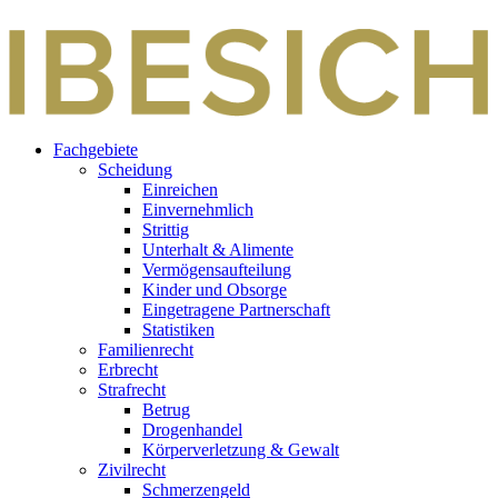
Zum
Inhalt
springen
Fachgebiete
Scheidung
Einreichen
Einvernehmlich
Strittig
Unterhalt & Alimente
Vermögensaufteilung
Kinder und Obsorge
Eingetragene Partnerschaft
Statistiken
Familienrecht
Erbrecht
Strafrecht
Betrug
Drogenhandel
Körperverletzung & Gewalt
Zivilrecht
Schmerzengeld