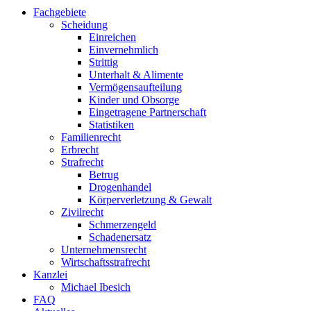
Fachgebiete
Scheidung
Einreichen
Einvernehmlich
Strittig
Unterhalt & Alimente
Vermögensaufteilung
Kinder und Obsorge
Eingetragene Partnerschaft
Statistiken
Familienrecht
Erbrecht
Strafrecht
Betrug
Drogenhandel
Körperverletzung & Gewalt
Zivilrecht
Schmerzengeld
Schadenersatz
Unternehmensrecht
Wirtschaftsstrafrecht
Kanzlei
Michael Ibesich
FAQ