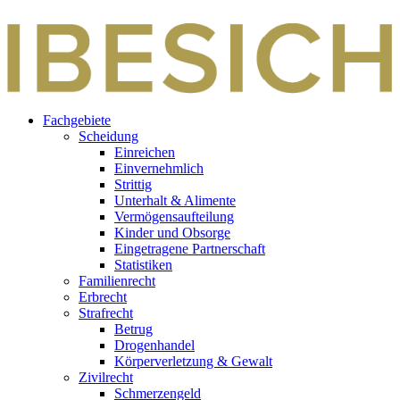
Zum
Inhalt
springen
Fachgebiete
Scheidung
Einreichen
Einvernehmlich
Strittig
Unterhalt & Alimente
Vermögensaufteilung
Kinder und Obsorge
Eingetragene Partnerschaft
Statistiken
Familienrecht
Erbrecht
Strafrecht
Betrug
Drogenhandel
Körperverletzung & Gewalt
Zivilrecht
Schmerzengeld