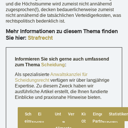
und die Höchstsumme wird zumeist nicht annähernd
zugesprochen(!), decken bedauerlicherweise zumeist
nicht annähernd die tatsächlichen Verteidigerkosten, was
rechtspolitisch bedenklich ist.
Mehr Informationen zu diesem Thema finden
Sie hier:
Strafrecht
Informieren Sie sich gerne auch umfassend
zum Thema
Scheidung
:
Als spezialisierte
Anwaltskanzlei für
Scheidungsrecht
verfügen wir über langjährige
Expertise. Zu diesem Zweck haben wir
ausführliche Artikel erstellt, die Ihnen fundierte
Einblicke und praxisnahe Hinweise bieten.
Scheidung
Einvernehmlich
Strittig
Unterhalt
Vermögensaufteilung
Kinder &
Eingetragene
Statistike
einreichen
&
Obsorge
Partnerschaft