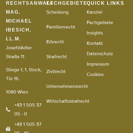
RECHTSANWALT
FACHGEBIETE
QUICK LINKS
Scheidung
Kanzlei
MAG.
MICHAEL
Fachgebiete
Familienrecht
IBESICH,
Insights
LL.M.
Erbrecht
Kontakt
Josefstädter
Datenschutz
Straße 11
Strafrecht
Impressum
Stiege 1, 1. Stock,
Zivilrecht
Cookies
Tür 16
Unternehmensrecht
1080 Wien
Wirtschaftsstrafrecht
+43 1 505 37
05 - 0
+43 1 505 37