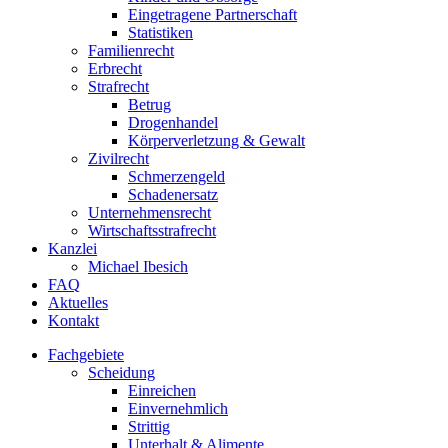
Eingetragene Partnerschaft
Statistiken
Familienrecht
Erbrecht
Strafrecht
Betrug
Drogenhandel
Körperverletzung & Gewalt
Zivilrecht
Schmerzengeld
Schadenersatz
Unternehmensrecht
Wirtschaftsstrafrecht
Kanzlei
Michael Ibesich
FAQ
Aktuelles
Kontakt
Fachgebiete
Scheidung
Einreichen
Einvernehmlich
Strittig
Unterhalt & Alimente