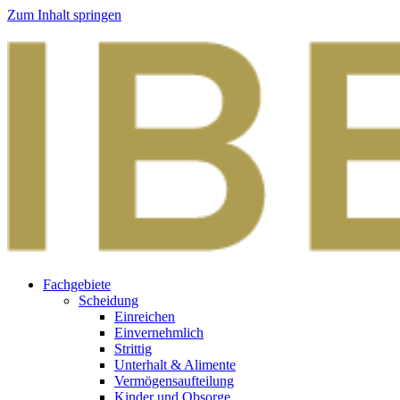
Zum Inhalt springen
Fachgebiete
Scheidung
Einreichen
Einvernehmlich
Strittig
Unterhalt & Alimente
Vermögensaufteilung
Kinder und Obsorge