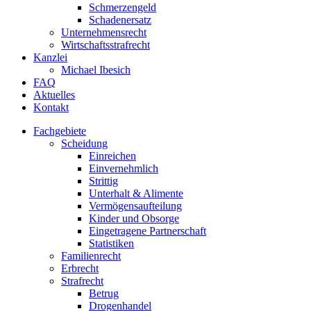
Schmerzengeld
Schadenersatz
Unternehmensrecht
Wirtschaftsstrafrecht
Kanzlei
Michael Ibesich
FAQ
Aktuelles
Kontakt
Fachgebiete
Scheidung
Einreichen
Einvernehmlich
Strittig
Unterhalt & Alimente
Vermögensaufteilung
Kinder und Obsorge
Eingetragene Partnerschaft
Statistiken
Familienrecht
Erbrecht
Strafrecht
Betrug
Drogenhandel