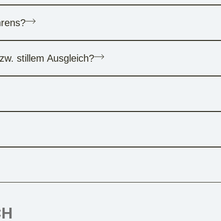
hrens?
w. stillem Ausgleich?
CH