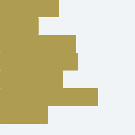
EINVERNEHMLICH
STRITTIG
UNTERHALT & ALIMENTE
VERMÖGENSAUFTEILUNG
KINDER & OBSORGE
EINGETRAGENE PARTNERSCHAFT
STATISTIKEN