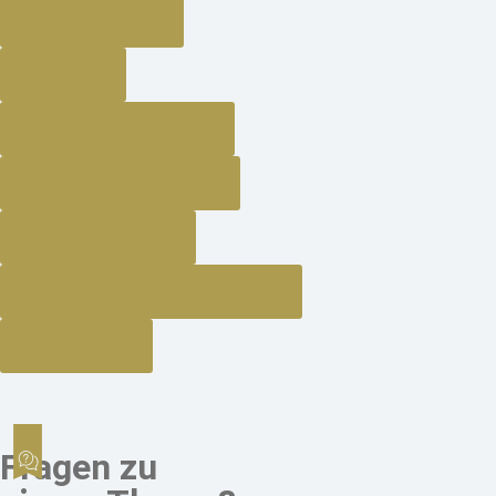
EINVERNEHMLICH
STRITTIG
UNTERHALT & ALIMENTE
VERMÖGENSAUFTEILUNG
KINDER & OBSORGE
EINGETRAGENE PARTNERSCHAFT
STATISTIKEN
Fragen zu