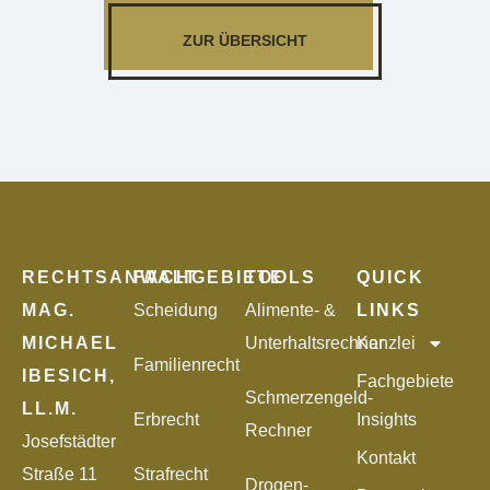
ZUR ÜBERSICHT
RECHTSANWALT
FACHGEBIETE
TOOLS
QUICK
MAG.
Scheidung
Alimente- &
LINKS
MICHAEL
Unterhaltsrechner
Kanzlei
Familienrecht
IBESICH,
Fachgebiete
Schmerzengeld-
LL.M.
Erbrecht
Insights
Rechner
Josefstädter
Kontakt
Straße 11
Strafrecht
Drogen-