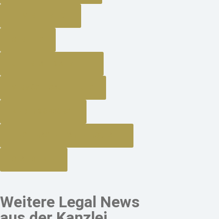
EINVERNEHMLICH
STRITTIG
UNTERHALT & ALIMENTE
VERMÖGENSAUFTEILUNG
KINDER & OBSORGE
EINGETRAGENE PARTNERSCHAFT
STATISTIKEN
Weitere Legal News
aus der Kanzlei