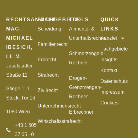
RECHTSANWALT
FACHGEBIETE
TOOLS
QUICK
MAG.
Scheidung
Alimente- &
LINKS
MICHAEL
Unterhaltsrechner
Kanzlei
Familienrecht
IBESICH,
Fachgebiete
Schmerzengeld-
LL.M.
Erbrecht
Insights
Rechner
Josefstädter
Kontakt
Straße 11
Strafrecht
Drogen-
Datenschutz
Grenzmengen-
Stiege 1, 1.
Zivilrecht
Impressum
Rechner
Stock, Tür 16
Cookies
Unternehmensrecht
1080 Wien
Erbrechner
Wirtschaftsstrafrecht
+43 1 505
37 05 - 0