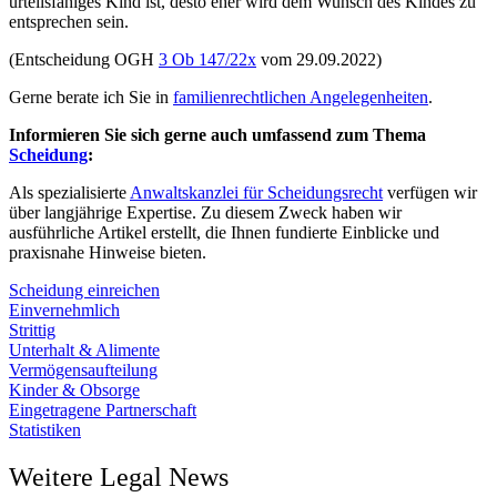
urteilsfähiges Kind ist, desto eher wird dem Wunsch des Kindes zu
entsprechen sein.
(Entscheidung OGH
3 Ob 147/22x
vom 29.09.2022)
Gerne berate ich Sie in
familienrechtlichen Angelegenheiten
.
Informieren Sie sich gerne auch umfassend zum Thema
Scheidung
:
Als spezialisierte
Anwaltskanzlei für Scheidungsrecht
verfügen wir
über langjährige Expertise. Zu diesem Zweck haben wir
ausführliche Artikel erstellt, die Ihnen fundierte Einblicke und
praxisnahe Hinweise bieten.
Scheidung einreichen
Einvernehmlich
Strittig
Unterhalt & Alimente
Vermögensaufteilung
Kinder & Obsorge
Eingetragene Partnerschaft
Statistiken
Weitere Legal News