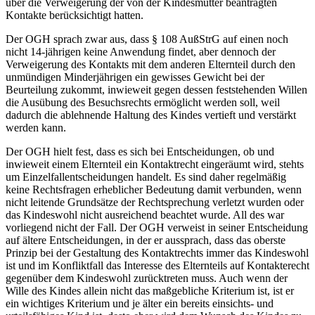
über die Verweigerung der von der Kindesmutter beantragten
Kontakte berücksichtigt hatten.
Der OGH sprach zwar aus, dass § 108 AußStrG auf einen noch
nicht 14-jährigen keine Anwendung findet, aber dennoch der
Verweigerung des Kontakts mit dem anderen Elternteil durch den
unmündigen Minderjährigen ein gewisses Gewicht bei der
Beurteilung zukommt, inwieweit gegen dessen feststehenden Willen
die Ausübung des Besuchsrechts ermöglicht werden soll, weil
dadurch die ablehnende Haltung des Kindes vertieft und verstärkt
werden kann.
Der OGH hielt fest, dass es sich bei Entscheidungen, ob und
inwieweit einem Elternteil ein Kontaktrecht eingeräumt wird, stehts
um Einzelfallentscheidungen handelt. Es sind daher regelmäßig
keine Rechtsfragen erheblicher Bedeutung damit verbunden, wenn
nicht leitende Grundsätze der Rechtsprechung verletzt wurden oder
das Kindeswohl nicht ausreichend beachtet wurde. All des war
vorliegend nicht der Fall. Der OGH verweist in seiner Entscheidung
auf ältere Entscheidungen, in der er aussprach, dass das oberste
Prinzip bei der Gestaltung des Kontaktrechts immer das Kindeswohl
ist und im Konfliktfall das Interesse des Elternteils auf Kontakterecht
gegenüber dem Kindeswohl zurücktreten muss. Auch wenn der
Wille des Kindes allein nicht das maßgebliche Kriterium ist, ist er
ein wichtiges Kriterium und je älter ein bereits einsichts- und